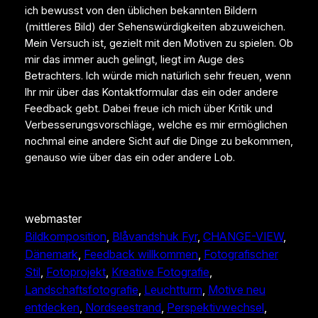
ich bewusst von den üblichen bekannten Bildern
(mittleres Bild) der Sehenswürdigkeiten abzuweichen.
Mein Versuch ist, gezielt mit den Motiven zu spielen. Ob
mir das immer auch gelingt, liegt im Auge des
Betrachters. Ich würde mich natürlich sehr freuen, wenn
Ihr mir über das Kontaktformular das ein oder andere
Feedback gebt. Dabei freue ich mich über Kritik und
Verbesserungsvorschläge, welche es mir ermöglichen
nochmal eine andere Sicht auf die Dinge zu bekommen,
genauso wie über das ein oder andere Lob.
webmaster
Bildkomposition
, 
Blåvandshuk Fyr
, 
CHANGE-VIEW
, 
Dänemark
, 
Feedback willkommen
, 
Fotografischer
Stil
, 
Fotoprojekt
, 
Kreative Fotografie
, 
Landschaftsfotografie
, 
Leuchtturm
, 
Motive neu
entdecken
, 
Nordseestrand
, 
Perspektivwechsel
, 