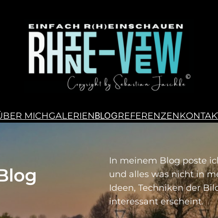
ÜBER MICH
GALERIEN
BLOG
REFERENZEN
KONTAK
In meinem Blog poste ich
Blog
und alles was nicht in m
Ideen, Techniken der Bi
interessant erscheint.