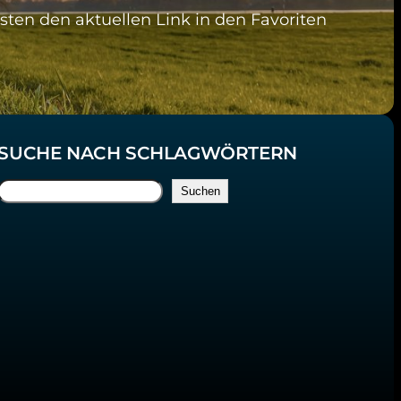
sten den aktuellen Link in den Favoriten
SUCHE NACH SCHLAGWÖRTERN
S
Suchen
u
c
h
e
n