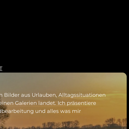
T
 Bilder aus Urlauben, Alltagssituationen
einen Galerien landet. Ich präsentiere
ldbearbeitung und alles was mir