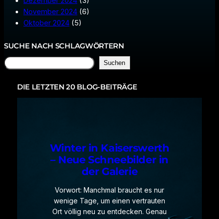
Dezember 2024
(3)
November 2024
(6)
Oktober 2024
(5)
SUCHE NACH SCHLAGWÖRTERN
S
Suchen
u
c
DIE LETZTEN 20 BLOG-BEITRÄGE
h
e
n
Winter in Kaiserswerth
– Neue Schneebilder in
der Galerie
Vorwort: Manchmal braucht es nur
wenige Tage, um einen vertrauten
Ort völlig neu zu entdecken. Genau