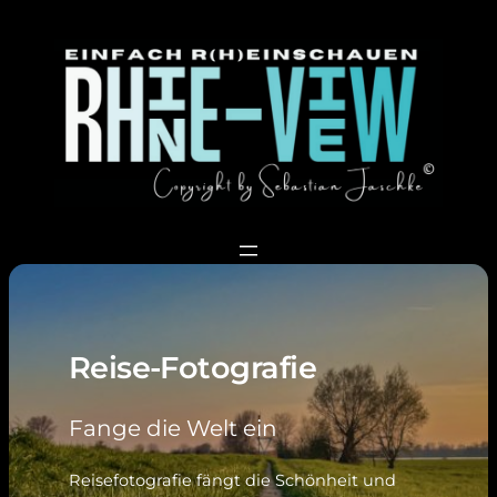
Zum
Inhalt
springen
Reise-Fotografie
Fange die Welt ein
Reisefotografie fängt die Schönheit und