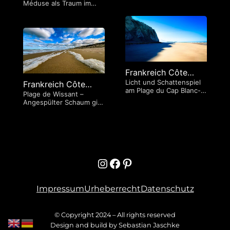
Méduse als Traum im
Blickrichtungen vor
Schaum
Frankreich Côte
Licht und Schattenspiel
d’Opale (#RF002)
Frankreich Côte
am Plage du Cap Blanc-
Plage de Wissant –
d’Opale (#RF001)
Netz
Angespülter Schaum gibt
Perspektive
Instagram
Facebook
Pinterest
Impressum
Urheberrecht
Datenschutz
© Copyright 2024 – All rights reserved
Design and build by Sebastian Jaschke