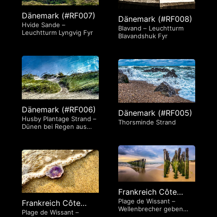
Dänemark (#RF007)
Dänemark (#RF008)
Hvide Sande –
Blavand – Leuchtturm
Leuchtturm Lyngvig Fyr
Blavandshuk Fyr
Dänemark (#RF006)
Dänemark (#RF005)
Husby Plantage Strand –
Thorsminde Strand
Dünen bei Regen aus
dem Autofenster
Frankreich Côte
Plage de Wissant –
d’Opale (#RF004)
Frankreich Côte
Wellenbrecher geben
Plage de Wissant –
d’Opale (#RF003)
verschiedene