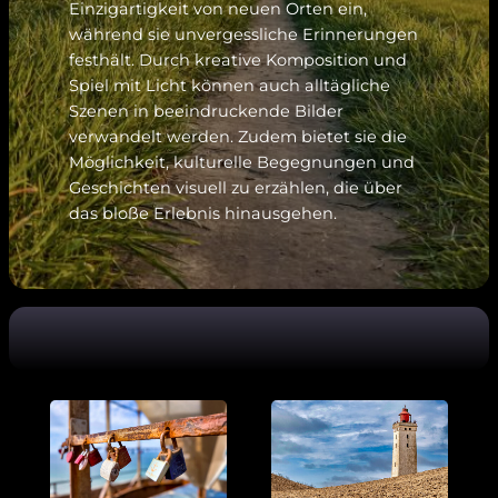
Einzigartigkeit von neuen Orten ein,
während sie unvergessliche Erinnerungen
festhält. Durch kreative Komposition und
Spiel mit Licht können auch alltägliche
Szenen in beeindruckende Bilder
verwandelt werden. Zudem bietet sie die
Möglichkeit, kulturelle Begegnungen und
Geschichten visuell zu erzählen, die über
das bloße Erlebnis hinausgehen.